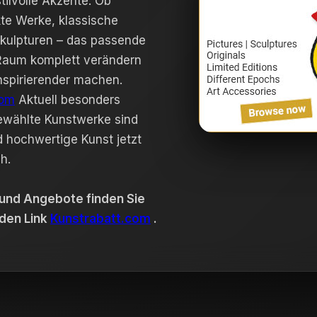
tilvolle Akzente. Ob
te Werke, klassische
Skulpturen – das passende
Raum komplett verändern
nspirierender machen.
com
Aktuell besonders
gewählte Kunstwerke sind
d hochwertige Kunst jetzt
h.
 und Angebote finden Sie
den Link
Kunstrabatt.com
.