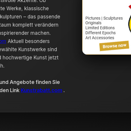
tilvolle Akzente. Ob
te Werke, klassische
Skulpturen – das passende
Raum komplett verändern
nspirierender machen.
com
Aktuell besonders
gewählte Kunstwerke sind
d hochwertige Kunst jetzt
h.
 und Angebote finden Sie
den Link
Kunstrabatt.com
.