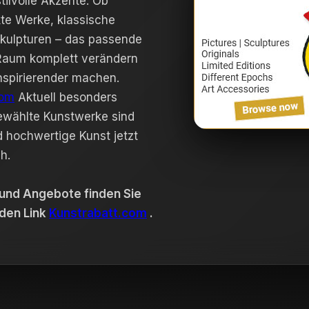
tilvolle Akzente. Ob
te Werke, klassische
Skulpturen – das passende
Raum komplett verändern
nspirierender machen.
com
Aktuell besonders
gewählte Kunstwerke sind
d hochwertige Kunst jetzt
h.
 und Angebote finden Sie
den Link
Kunstrabatt.com
.